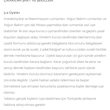
ÇIKARILMA ŞART VE ŞEKİLLERİ:
3.a Üyeler
Anesteziyoloji ve Reanimasyon uzmanları, Yoğun Bakım uzmanları ve
Yoğun Bakım yan dal ihtisası yapmakta olan uzmanlar asıl üye
olabilirler. İki asıl veya kurucu üye tarafından önerilen ve geçerli yasal
koşulları sağlayan aday Yönetim Kurulu tarafından belirlenmiş olan
üyelik formunu doldurup gerekli belgelerle (durumunu belgeleyen
resmi evrak ya da sureti, 2 adet fotoğraf ve nüfus cüzdan sureti) birlikte
dernek merkezine başvurur. Üyelik başvuruları 30 gün içinde yönetim
kurulu tarafından karara bağlanır. Karar çoğunluk ilkesi ile alınır ve
sonuç dernek başkanı tarafından başvuru sahibine yazılı olarak
bildirilir. Yönetim Kurulu olumsuz kararların gerekçesini açıklamak
zorunda değildir. Üyelik hakları aidatın ödenmesi ile başlar.
Derneklere üye olmaları kanunlarla yasaklanmış kişiler derneğe üye
olamaz.
Yabancı gerçek kişilerin üye olabilmesi için Türkiye’de yerleşme
hakkına sahip olması gerekir.