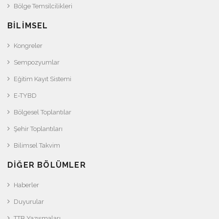
Bölge Temsilcilikleri
BILIMSEL
Kongreler
Sempozyumlar
Eğitim Kayıt Sistemi
E-TYBD
Bölgesel Toplantılar
Şehir Toplantıları
Bilimsel Takvim
DIĞER BÖLÜMLER
Haberler
Duyurular
TTB Yazışmaları