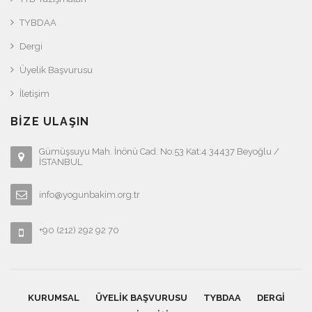
TYBDAA
Dergi
Üyelik Başvurusu
İletişim
BIZE ULAŞIN
Gümüşsuyu Mah. İnönü Cad. No:53 Kat:4 34437 Beyoğlu /
İSTANBUL
info@yogunbakim.org.tr
+90 (212) 292 92 70
KURUMSAL
ÜYELIK BAŞVURUSU
TYBDAA
DERGI