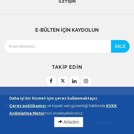
İLETIŞIM
E-BÜLTEN İÇİN KAYDOLUN
EKLE
TAKİP EDİN
Daha iyi bir hizmet için çerez kullanmaktayız.
Tüm hakları
Türk Yoğun Bakım Derneği
'ne aittir © 2026. |
KVKK
Çerez politikamızı
ve kişisel veri güvenliği hakkında
KVKK
Aydınlatma Metni
Aydınlatma Metni
mizi inceleyebilirsiniz.
Anladım
created by
eXemedia