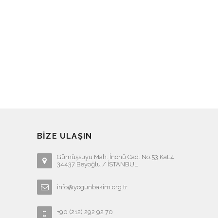
BIZE ULAŞIN
Gümüşsuyu Mah. İnönü Cad. No:53 Kat:4
34437 Beyoğlu / İSTANBUL
info@yogunbakim.org.tr
+90 (212) 292 92 70