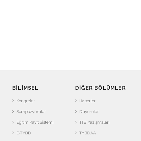
BILIMSEL
DIĞER BÖLÜMLER
Kongreler
Haberler
Sempozyumlar
Duyurular
Eğitim Kayıt Sistemi
TTB Yazışmaları
E-TYBD
TYBDAA