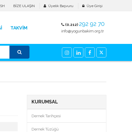
ISH
BİZE ULAŞIN
Üyelik Başvuru
Üye Girişi
292 92 70
(0.212)
İ
TAKVİM
info@yogunbakim.org.tr
KURUMSAL
Dernek Tarihçesi
Dernek Tüzüğü