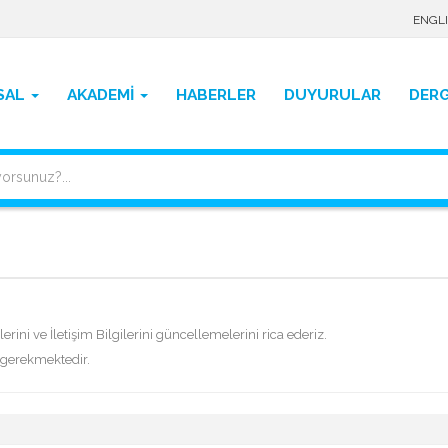
ENGL
SAL
AKADEMİ
HABERLER
DUYURULAR
DERG
erini ve İletişim Bilgilerini güncellemelerini rica ederiz.
ı gerekmektedir.