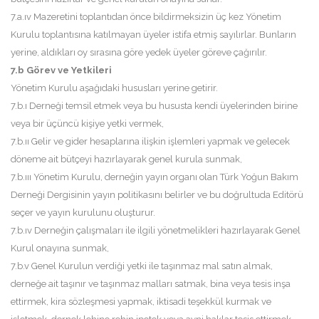
7.a.ıv Mazeretini toplantıdan önce bildirmeksizin üç kez Yönetim
Kurulu toplantısına katılmayan üyeler istifa etmiş sayılırlar. Bunların
yerine, aldıkları oy sırasına göre yedek üyeler göreve çağırılır.
7.b Görev ve Yetkileri
Yönetim Kurulu aşağıdaki hususları yerine getirir.
7.b.ı Derneği temsil etmek veya bu hususta kendi üyelerinden birine
veya bir üçüncü kişiye yetki vermek,
7.b.ıı Gelir ve gider hesaplarına ilişkin işlemleri yapmak ve gelecek
döneme ait bütçeyi hazırlayarak genel kurula sunmak,
7.b.ııı Yönetim Kurulu, derneğin yayın organı olan Türk Yoğun Bakım
Derneği Dergisinin yayın politikasını belirler ve bu doğrultuda Editörü
seçer ve yayın kurulunu oluşturur.
7.b.ıv Derneğin çalışmaları ile ilgili yönetmelikleri hazırlayarak Genel
Kurul onayına sunmak,
7.b.v Genel Kurulun verdiği yetki ile taşınmaz mal satın almak,
derneğe ait taşınır ve taşınmaz malları satmak, bina veya tesis inşa
ettirmek, kira sözleşmesi yapmak, iktisadi teşekkül kurmak ve