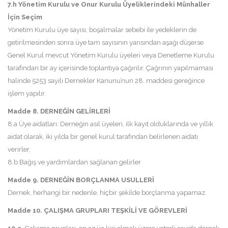
7.h Yönetim Kurulu ve Onur Kurulu Üyeliklerindeki Münhaller
İçin Seçim
Yönetim Kurulu üye sayısı, boşalmalar sebebi ile yedeklerin de
getirilmesinden sonra üye tam sayısının yarısından aşağı düşerse
Genel Kurul mevcut Yönetim Kurulu üyeleri veya Denetleme Kurulu
tarafından bir ay içerisinde toplantıya çağırılır. Çağrının yapılmaması
halinde 5253 sayılı Dernekler Kanunu’nun 28. maddesi gereğince
işlem yapılır.
Madde 8.
DERNEĞİN GELİRLERİ
8.a Üye aidatları: Derneğin asıl üyeleri, ilk kayıt olduklarında ve yıllık
aidat olarak, iki yılda bir genel kurul tarafından belirlenen aidatı
verirler.
8.b Bağış ve yardımlardan sağlanan gelirler
Madde 9. DERNEĞİN BORÇLANMA USULLERİ
Dernek, herhangi bir nedenle, hiçbir şekilde borçlanma yapamaz.
Madde 10. ÇALIŞMA GRUPLARI TEŞKİLİ VE GÖREVLERİ