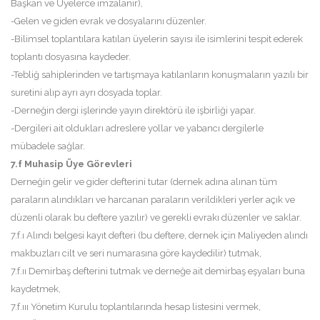
Başkan ve Üyelerce imzalanır),
-Gelen ve giden evrak ve dosyalarını düzenler.
-Bilimsel toplantılara katılan üyelerin sayısı ile isimlerini tespit ederek
toplantı dosyasına kaydeder.
-Tebliğ sahiplerinden ve tartışmaya katılanların konuşmaların yazılı bir
suretini alıp ayrı ayrı dosyada toplar.
-Derneğin dergi işlerinde yayın direktörü ile işbirliği yapar.
-Dergileri ait oldukları adreslere yollar ve yabancı dergilerle
mübadele sağlar.
7.f Muhasip Üye Görevleri
Derneğin gelir ve gider defterini tutar (dernek adına alınan tüm
paraların alındıkları ve harcanan paraların verildikleri yerler açık ve
düzenli olarak bu deftere yazılır) ve gerekli evrakı düzenler ve saklar.
7.f.ı Alındı belgesi kayıt defteri (bu deftere, dernek için Maliyeden alındı
makbuzları cilt ve seri numarasına göre kaydedilir) tutmak,
7.f.ıı Demirbaş defterini tutmak ve derneğe ait demirbaş eşyaları buna
kaydetmek,
7.f.ııı Yönetim Kurulu toplantılarında hesap listesini vermek,