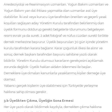
Anesteziyoloji ve Reanimasyon uzmanları, Yoğun Bakım uzmanları ve
Yoğun Bakım yan dal ihtisası yapmakta olan uzmanlar asıl üye
olabilirler. İki asıl veya kurucu üye tarafından önerilen ve geçerli yasal
koşulları sağlayan aday Yönetim Kurulu tarafından belirlenmiş olan
üyelik formunu doldurup gerekli belgelerle (durumunu belgeleyen
resmi evrak ya da sureti, 2 adet fotoğraf ve nüfus cüzdan sureti) birlikte
dernek merkezine başvurur. Üyelik başvuruları 30 gün içinde yönetim
kurulu tarafından karara bağlanır. Karar çoğunluk ilkesi ile alınır ve
sonuç dernek başkanı tarafından başvuru sahibine yazılı olarak
bildirilir. Yönetim Kurulu olumsuz kararların gerekçesini açıklamak
zorunda değildir. Üyelik hakları aidatın ödenmesi ile başlar
.
Derneklere üye olmaları kanunlarla yasaklanmış kişiler derneğe üye
olamaz.
Yabancı gerçek kişilerin üye olabilmesi için Türkiye’de yerleşme
hakkına sahip olması gerekir.
3.b Üyelikten Çıkma, Üyeliğin Sona Ermesi
Her üye yazılı olarak bildirmek kaydıyla, dernekten çıkma hakkına