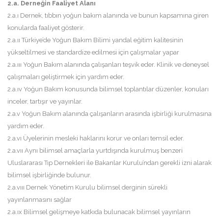
2.a. Derneğin Faaliyet Alanı
2.a.ı Dernek, tıbbın yoğun bakım alanında ve bunun kapsamına giren
konularda faaliyet gösterir.
2.a.ıı Türkiye’de Yoğun Bakım Bilimi yandal eğitim kalitesinin
yükseltilmesi ve standardize edilmesi için çalışmalar yapar
2.a.ııı Yoğun Bakım alanında çalışanları teşvik eder. Klinik ve deneysel
çalışmaları geliştirmek için yardım eder.
2.a.ıv Yoğun Bakım konusunda bilimsel toplantılar düzenler, konuları
inceler, tartışır ve yayınlar.
2.a.v Yoğun Bakım alanında çalışanların arasında işbirliği kurulmasına
yardım eder.
2.a.vı Üyelerinin mesleki haklarını korur ve onları temsil eder.
2.a.vıı Aynı bilimsel amaçlarla yurtdışında kurulmuş benzeri
Uluslararası Tıp Dernekleri ile Bakanlar Kurulu’ndan gerekli izni alarak
bilimsel işbirliğinde bulunur.
2.a.vııı Dernek Yönetim Kurulu bilimsel derginin sürekli
yayınlanmasını sağlar
2.a.ıx Bilimsel gelişmeye katkıda bulunacak bilimsel yayınların