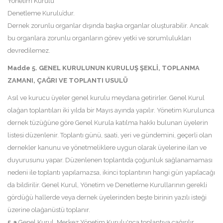
Yönetim Kurulu
Denetleme Kurulu’dur.
Dernek zorunlu organlar dışında başka organlar oluşturabilir. Ancak
bu organlara zorunlu organların görev yetki ve sorumlulukları
devredilemez.
Madde 5. GENEL KURULUNUN KURULUŞ ŞEKLİ, TOPLANMA
ZAMANI, ÇAĞRI VE TOPLANTI USULÜ
Asıl ve kurucu üyeler genel kurulu meydana getirirler. Genel Kurul
olağan toplantıları iki yılda bir Mayıs ayında yapılır. Yönetim Kurulunca
dernek tüzüğüne göre Genel Kurula katılma hakkı bulunan üyelerin
listesi düzenlenir. Toplantı günü, saati, yeri ve gündemini, geçerli olan
dernekler kanunu ve yönetmeliklere uygun olarak üyelerine ilan ve
duyurusunu yapar. Düzenlenen toplantıda çoğunluk sağlanamaması
nedeni ile toplantı yapılamazsa, ikinci toplantının hangi gün yapılacağı
da bildirilir. Genel Kurul, Yönetim ve Denetleme Kurullarının gerekli
gördüğü hallerde veya dernek üyelerinden beşte birinin yazılı isteği
üzerine olağanüstü toplanır.
5.a
Genel Kurul, Merkez Yönetim Kurulu'nca toplantıya çağırılır.