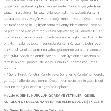
listedeki adları hizasına kimlik belgesi ya da dernek üyelik kartını
gösterip imza atarak toplantı yerine girerler. Toplantı için yeterli sayı
sağlanmışsa durum bir tutanakla tespit edilir ve toplantı Yönetim
Kurulu başkanı veya görevlendireceği Yönetim Kurulu üyelerinden
biri tarafından açılır. Açılıştan sonra toplantıyı idare etmek üzere bir
başkan, bir başkan yardımcısı ve bir sekreter seçilir. Sekreter, toplantı
tutanağını düzenler, bunu toplantı başkanı ve başkan yardımcısı ile
birlikte imzalar ve toplantı sonunda Yönetim Kurulu'na teslim eder.
5.e
Genel Kurul toplantısında yalnız gündemde yer alan maddeler
görüşülür. Ancak toplantıda hazır bulunan üyelerin en az onda biri
tarafından görüşülmesi istenen hususların gündeme konulması
zorunludur.
5.f
Genel Kurul, Yönetim Kurulu veya Denetleme Kurulu'nun gerekli
gördüğü hallerde veya dernek üyelerinden beşte birinin yazılı isteği
üzerine otuz gün içinde olağanüstü toplanır.
Madde 6. GENEL KURULUN GÖREV VE YETKİLERİ,
GENEL
KURULUN OY KULLANMA VE KARAR ALMA USUL VE ŞEKİLLERİ
6.a Genel Kurulun Görev ve Yetkileri