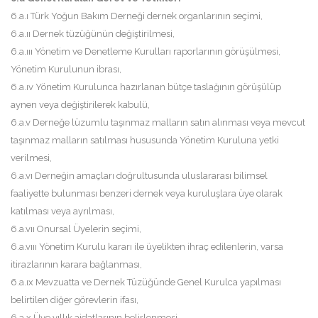
6.a.ı Türk Yoğun Bakım Derneği dernek organlarının seçimi,
6.a.ıı Dernek tüzüğünün değiştirilmesi,
6.a.ııı Yönetim ve Denetleme Kurulları raporlarının görüşülmesi,
Yönetim Kurulunun ibrası,
6.a.ıv Yönetim Kurulunca hazırlanan bütçe taslağının görüşülüp
aynen veya değiştirilerek kabulü,
6.a.v Derneğe lüzumlu taşınmaz malların satın alınması veya mevcut
taşınmaz malların satılması hususunda Yönetim Kuruluna yetki
verilmesi,
6.a.vı Derneğin amaçları doğrultusunda uluslararası bilimsel
faaliyette bulunması benzeri dernek veya kuruluşlara üye olarak
katılması veya ayrılması,
6.a.vıı Onursal Üyelerin seçimi,
6.a.vııı Yönetim Kurulu kararı ile üyelikten ihraç edilenlerin, varsa
itirazlarının karara bağlanması,
6.a.ıx Mevzuatta ve Dernek Tüzüğünde Genel Kurulca yapılması
belirtilen diğer görevlerin ifası,
6.a.x Üye yıllık aidatlarının belirlenmesi,