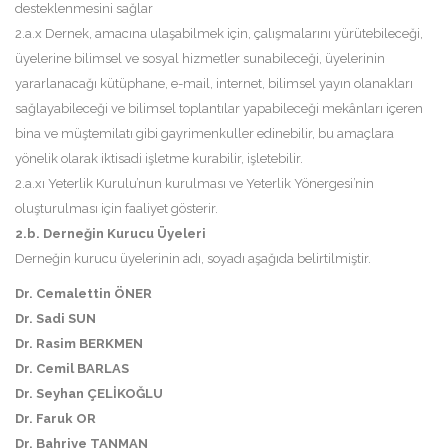
desteklenmesini sağlar
2.a.x Dernek, amacına ulaşabilmek için, çalışmalarını yürütebileceği,
üyelerine bilimsel ve sosyal hizmetler sunabileceği, üyelerinin
yararlanacağı kütüphane, e-mail, internet, bilimsel yayın olanakları
sağlayabileceği ve bilimsel toplantılar yapabileceği mekânları içeren
bina ve müştemilatı gibi gayrimenkuller edinebilir, bu amaçlara
yönelik olarak iktisadi işletme kurabilir, işletebilir.
2.a.xı Yeterlik Kurulu’nun kurulması ve Yeterlik Yönergesi’nin
oluşturulması için faaliyet gösterir.
2.b. Derneğin Kurucu Üyeleri
Derneğin kurucu üyelerinin adı, soyadı aşağıda belirtilmiştir.
Dr. Cemalettin ÖNER
Dr. Sadi SUN
Dr. Rasim BERKMEN
Dr. Cemil BARLAS
Dr. Seyhan ÇELİKOĞLU
Dr. Faruk OR
Dr. Bahriye TANMAN