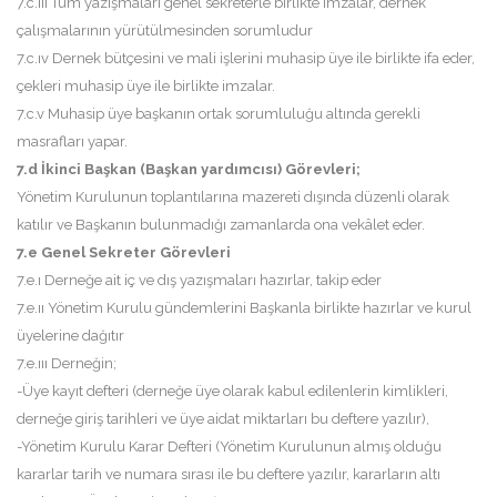
7.c.ııı Tüm yazışmaları genel sekreterle birlikte imzalar, dernek
çalışmalarının yürütülmesinden sorumludur
7.c.ıv Dernek bütçesini ve mali işlerini muhasip üye ile birlikte ifa eder,
çekleri muhasip üye ile birlikte imzalar.
7.c.v Muhasip üye başkanın ortak sorumluluğu altında gerekli
masrafları yapar.
7.d İkinci Başkan (Başkan yardımcısı) Görevleri;
Yönetim Kurulunun toplantılarına mazereti dışında düzenli olarak
katılır ve Başkanın bulunmadığı zamanlarda ona vekâlet eder.
7.e Genel Sekreter Görevleri
7.e.ı Derneğe ait iç ve dış yazışmaları hazırlar, takip eder
7.e.ıı Yönetim Kurulu gündemlerini Başkanla birlikte hazırlar ve kurul
üyelerine dağıtır
7.e.ııı Derneğin;
-Üye kayıt defteri (derneğe üye olarak kabul edilenlerin kimlikleri,
derneğe giriş tarihleri ve üye aidat miktarları bu deftere yazılır),
-Yönetim Kurulu Karar Defteri (Yönetim Kurulunun almış olduğu
kararlar tarih ve numara sırası ile bu deftere yazılır, kararların altı