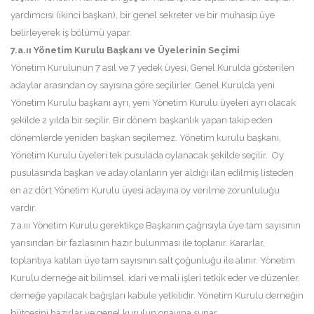
yardımcısı (ikinci başkan), bir genel sekreter ve bir muhasip üye
belirleyerek iş bölümü yapar.
7.a.ıı Yönetim Kurulu Başkanı ve Üyelerinin Seçimi
Yönetim Kurulunun 7 asıl ve 7 yedek üyesi, Genel Kurulda gösterilen
adaylar arasından oy sayısına göre seçilirler. Genel Kurulda yeni
Yönetim Kurulu başkanı ayrı, yeni Yönetim Kurulu üyeleri ayrı olacak
şekilde 2 yılda bir seçilir. Bir dönem başkanlık yapan takip eden
dönemlerde yeniden başkan seçilemez. Yönetim kurulu başkanı,
Yönetim Kurulu üyeleri tek pusulada oylanacak şekilde seçilir. Oy
pusulasında başkan ve aday olanların yer aldığı ilan edilmiş listeden
en az dört Yönetim Kurulu üyesi adayına oy verilme zorunluluğu
vardır.
7.a.ııı Yönetim Kurulu gerektikçe Başkanın çağrısıyla üye tam sayısının
yarısından bir fazlasının hazır bulunması ile toplanır. Kararlar,
toplantıya katılan üye tam sayısının salt çoğunluğu ile alınır. Yönetim
Kurulu derneğe ait bilimsel, idari ve mali işleri tetkik eder ve düzenler,
derneğe yapılacak bağışları kabule yetkilidir. Yönetim Kurulu derneğin
bütçesini hazırlar ve genel kurulun onayına sunar.