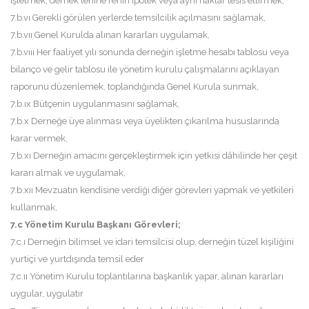
işletmek, dernek lehine rehin ipotek veya ayni haklar tesis ettirmek,
7.b.vı Gerekli görülen yerlerde temsilcilik açılmasını sağlamak,
7.b.vıı Genel Kurulda alınan kararları uygulamak,
7.b.vııı Her faaliyet yılı sonunda derneğin işletme hesabı tablosu veya
bilanço ve gelir tablosu ile yönetim kurulu çalışmalarını açıklayan
raporunu düzenlemek, toplandığında Genel Kurula sunmak,
7.b.ıx Bütçenin uygulanmasını sağlamak,
7.b.x Derneğe üye alınması veya üyelikten çıkarılma hususlarında
karar vermek,
7.b.xı Derneğin amacını gerçekleştirmek için yetkisi dâhilinde her çeşit
kararı almak ve uygulamak,
7.b.xıı Mevzuatın kendisine verdiği diğer görevleri yapmak ve yetkileri
kullanmak,
7.c Yönetim Kurulu Başkanı Görevleri;
7.c.ı Derneğin bilimsel ve idari temsilcisi olup, derneğin tüzel kişiliğini
yurtiçi ve yurtdışında temsil eder
7.c.ıı Yönetim Kurulu toplantılarına başkanlık yapar, alınan kararları
uygular, uygulatır