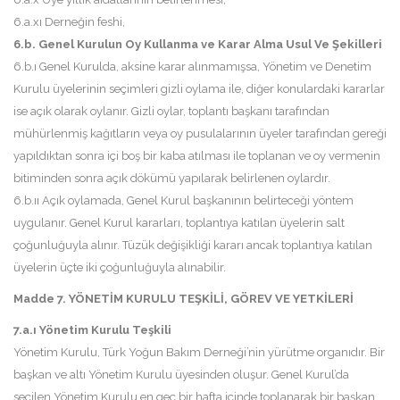
6.a.xı Derneğin feshi,
6.b. Genel Kurulun Oy Kullanma ve Karar Alma Usul Ve Şekilleri
6.b.ı Genel Kurulda, aksine karar alınmamışsa, Yönetim ve Denetim
Kurulu üyelerinin seçimleri gizli oylama ile, diğer konulardaki kararlar
ise açık olarak oylanır. Gizli oylar, toplantı başkanı tarafından
mühürlenmiş kağıtların veya oy pusulalarının üyeler tarafından gereği
yapıldıktan sonra içi boş bir kaba atılması ile toplanan ve oy vermenin
bitiminden sonra açık dökümü yapılarak belirlenen oylardır.
6.b.ıı Açık oylamada, Genel Kurul başkanının belirteceği yöntem
uygulanır. Genel Kurul kararları, toplantıya katılan üyelerin salt
çoğunluğuyla alınır. Tüzük değişikliği kararı ancak toplantıya katılan
üyelerin üçte iki çoğunluğuyla alınabilir.
Madde 7. YÖNETİM KURULU TEŞKİLİ, GÖREV VE YETKİLERİ
7.a.ı Yönetim Kurulu Teşkili
Yönetim Kurulu, Türk Yoğun Bakım Derneği’nin yürütme organıdır. Bir
başkan ve altı Yönetim Kurulu üyesinden oluşur. Genel Kurul’da
seçilen Yönetim Kurulu en geç bir hafta içinde toplanarak bir başkan