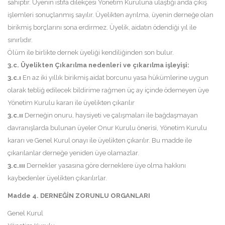
sahiptir. Üyenin istifa dilekçesi Yönetim Kuruluna ulaştığı anda çıkış
işlemleri sonuçlanmış sayılır. Üyelikten ayrılma, üyenin derneğe olan
birikmiş borçlarını sona erdirmez. Üyelik, aidatın ödendiği yıl ile
sınırlıdır.
Ölüm ile birlikte dernek üyeliği kendiliğinden son bulur.
3.c. Üyelikten Çıkarılma
nedenleri ve çıkarılma işleyişi:
3.c.ı
En az iki yıllık birikmiş aidat borcunu yasa hükümlerine uygun
olarak tebliğ edilecek bildirime rağmen üç ay içinde ödemeyen üye
Yönetim Kurulu kararı ile üyelikten çıkarılır
3.c.ıı
Derneğin onuru, haysiyeti ve çalışmaları ile bağdaşmayan
davranışlarda bulunan üyeler Onur Kurulu önerisi, Yönetim Kurulu
kararı ve Genel Kurul onayı ile üyelikten çıkarılır. Bu madde ile
çıkarılanlar derneğe yeniden üye olamazlar.
3.c.ııı
Dernekler yasasına göre derneklere üye olma hakkını
kaybedenler üyelikten çıkarılırlar.
Madde 4. DERNEĞİN ZORUNLU ORGANLARI
Genel Kurul