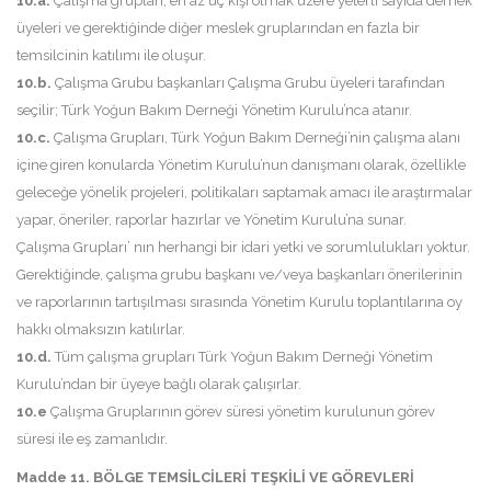
10.a.
Çalışma grupları, en az üç kişi olmak üzere yeterli sayıda dernek
üyeleri ve gerektiğinde diğer meslek gruplarından en fazla bir
temsilcinin katılımı ile oluşur.
10.b.
Çalışma Grubu başkanları Çalışma Grubu üyeleri tarafından
seçilir; Türk Yoğun Bakım Derneği Yönetim Kurulu’nca atanır.
10.c.
Çalışma Grupları, Türk Yoğun Bakım Derneği’nin çalışma alanı
içine giren konularda Yönetim Kurulu’nun danışmanı olarak, özellikle
geleceğe yönelik projeleri, politikaları saptamak amacı ile araştırmalar
yapar, öneriler, raporlar hazırlar ve Yönetim Kurulu’na sunar.
Çalışma Grupları’ nın herhangi bir idari yetki ve sorumlulukları yoktur.
Gerektiğinde, çalışma grubu başkanı ve/veya başkanları önerilerinin
ve raporlarının tartışılması sırasında Yönetim Kurulu toplantılarına oy
hakkı olmaksızın katılırlar.
10.d.
Tüm çalışma grupları Türk Yoğun Bakım Derneği Yönetim
Kurulu’ndan bir üyeye bağlı olarak çalışırlar.
10.e
Çalışma Gruplarının görev süresi yönetim kurulunun görev
süresi ile eş zamanlıdır.
Madde 11. BÖLGE TEMSİLCİLERİ TEŞKİLİ VE GÖREVLERİ