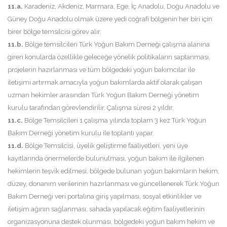
11.a.
Karadeniz, Akdeniz, Marmara, Ege, İç Anadolu, Doğu Anadolu ve
Güney Doğu Anadolu olmak üzere yedi coğrafi bölgenin her biri için
birer bölge temsilcisi görev alır.
11.b.
Bölge temsilcileri Türk Yoğun Bakım Derneği çalışma alanına
giren konularda özellikle geleceğe yönelik politikaların saptanması,
projelerin hazırlanması ve tüm bölgedeki yoğun bakımcılar ile
iletişimi artırmak amacıyla yoğun bakımlarda aktif olarak çalışan
uzman hekimler arasından Türk Yoğun Bakım Derneği yönetim
kurulu tarafından görevlendirilir. Çalışma süresi 2 yıldır.
11.c.
Bölge Temsilcileri 1 çalışma yılında toplam 3 kez Türk Yoğun
Bakım Derneği yönetim kurulu ile toplantı yapar.
11.d.
Bölge Temsilcisi, üyelik geliştirme faaliyetleri, yeni üye
kayıtlarında önermelerde bulunulması, yoğun bakım ile ilgilenen
hekimlerin teşvik edilmesi, bölgede bulunan yoğun bakımların hekim,
düzey, donanım verilerinin hazırlanması ve güncellenerek Türk Yoğun
Bakım Derneği veri portalına giriş yapılması, sosyal etkinlikler ve
iletişim ağının sağlanması, sahada yapılacak eğitim faaliyetlerinin
organizasyonuna destek olunması, bölgedeki yoğun bakım hekim ve