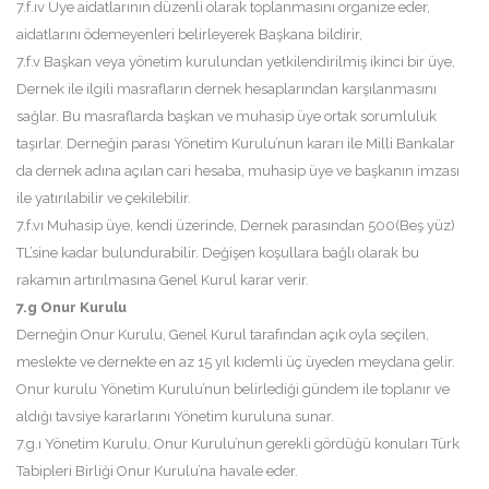
7.f.ıv Üye aidatlarının düzenli olarak toplanmasını organize eder,
aidatlarını ödemeyenleri belirleyerek Başkana bildirir,
7.f.v Başkan veya yönetim kurulundan yetkilendirilmiş ikinci bir üye,
Dernek ile ilgili masrafların dernek hesaplarından karşılanmasını
sağlar. Bu masraflarda başkan ve muhasip üye ortak sorumluluk
taşırlar. Derneğin parası Yönetim Kurulu’nun kararı ile Milli Bankalar
da dernek adına açılan cari hesaba, muhasip üye ve başkanın imzası
ile yatırılabilir ve çekilebilir.
7.f.vı Muhasip üye, kendi üzerinde, Dernek parasından 500(Beş yüz)
TL’sine kadar bulundurabilir. Değişen koşullara bağlı olarak bu
rakamın artırılmasına Genel Kurul karar verir.
7.g Onur Kurulu
Derneğin Onur Kurulu, Genel Kurul tarafından açık oyla seçilen,
meslekte ve dernekte en az 15 yıl kıdemli üç üyeden meydana gelir.
Onur kurulu Yönetim Kurulu’nun belirlediği gündem ile toplanır ve
aldığı tavsiye kararlarını Yönetim kuruluna sunar.
7.g.ı Yönetim Kurulu, Onur Kurulu’nun gerekli gördüğü konuları Türk
Tabipleri Birliği Onur Kurulu’na havale eder.