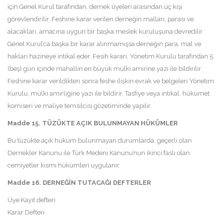
için Genel Kurul tarafından, dernek üyeleri arasından üç kişi
görevlendirilir. Feshine karar verilen derneğin malları, parası ve
alacakları, amacına uygun bir başka meslek kuruluşuna devredilir.
Genel Kurul’ca başka bir karar alınmamışsa derneğin para, mal ve
hakları hazineye intikal eder. Fesih kararı, Yönetim Kurulu tarafından 5
(beş) gün içinde mahallin en büyük mülki amirine yazı ile bildirilir.
Feshine karar verildikten sonra feshe ilişkin evrak ve belgeleri Yönetim
Kurulu, mülki amirliğine yazı ile bildirir. Tasfiye veya intikal, hükümet
komiseri ve maliye temsilcisi gözetiminde yapılır.
Madde 15. TÜZÜKTE AÇIK BULUNMAYAN HÜKÜMLER
Bu tüzükte açık hüküm bulunmayan durumlarda, geçerli olan
Dernekler Kanunu ile Türk Medeni Kanunu’nun ikinci faslı olan
cemiyetler kısmı hükümleri uygulanır.
Madde 16. DERNEĞİN TUTACAĞI DEFTERLER
Üye Kayıt defteri
Karar Defteri