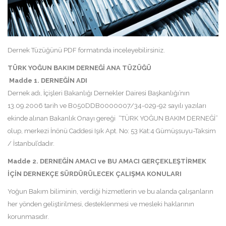
Dernek Tüzüğünü
PDF
formatında inceleyebilirsiniz.
TÜRK YOĞUN BAKIM DERNEĞİ ANA TÜZÜĞÜ
Madde 1. DERNEĞİN ADI
Dernek adı, İçişleri Bakanlığı Dernekler Dairesi Başkanlığı’nın
13.09.2006 tarih ve B050DDB0000007/34-029-92 sayılı yazıları
ekinde alınan Bakanlık Onayı gereği “TÜRK YOĞUN BAKIM DERNEĞİ”
olup, merkezi İnönü Caddesi Işık Apt. No: 53 Kat:4 Gümüşsuyu-Taksim
/ İstanbul’dadır.
Madde 2.
DERNEĞİN AMACI ve BU AMACI GERÇEKLEŞTİRMEK
İÇİN DERNEKÇE SÜRDÜRÜLECEK ÇALIŞMA KONULARI
Yoğun Bakım biliminin, verdiği hizmetlerin ve bu alanda çalışanların
her yönden geliştirilmesi, desteklenmesi ve mesleki haklarının
korunmasıdır.