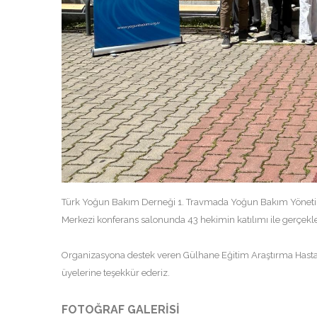
Türk Yoğun Bakım Derneği 1. Travmada Yoğun Bakım Yönetim
Merkezi konferans salonunda 43 hekimin katılımı ile gerçekleş
Organizasyona destek veren Gülhane Eğitim Araştırma Hasta
üyelerine teşekkür ederiz.
FOTOĞRAF GALERISI