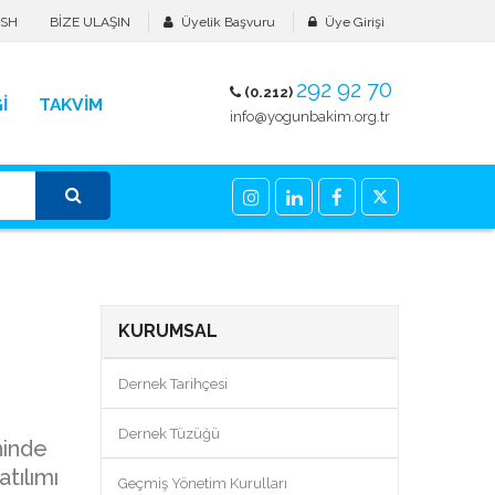
ISH
BİZE ULAŞIN
Üyelik Başvuru
Üye Girişi
292 92 70
(0.212)
İ
TAKVİM
info@yogunbakim.org.tr
KURUMSAL
Dernek Tarihçesi
Dernek Tüzüğü
hinde
tılımı
Geçmiş Yönetim Kurulları