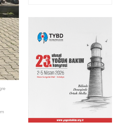
gre
tim