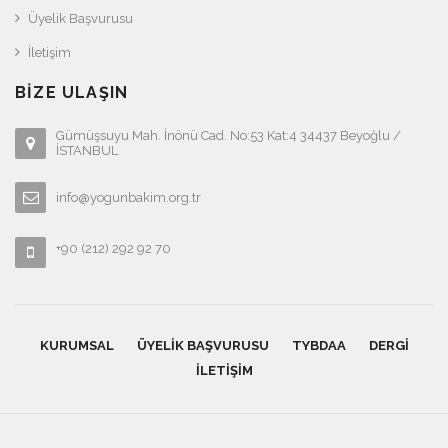
Üyelik Başvurusu
İletişim
BIZE ULAŞIN
Gümüşsuyu Mah. İnönü Cad. No:53 Kat:4 34437 Beyoğlu /
İSTANBUL
info@yogunbakim.org.tr
+90 (212) 292 92 70
KURUMSAL
ÜYELIK BAŞVURUSU
TYBDAA
DERGI
İLETIŞIM