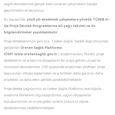
sağlık ekosistemine gerçek katkı sunacak çalışmaların hayata
geçirilmesini amaçlıyoruz.
Bu kapsamda,
2026 yılı akademik çalışmalara yönelik TÜSEB Ar-
Ge Proje Destek Programlarına ait çağrı takvimi ve ön
bilgilendirmeler yayımlanmıştır.
Proje desteklerimizin yanı sıra, “Üreten Sağlık” hedefi doğrultusunda
geliştirilen
Üreten Sağlık Platformu
(ÜSP)
(
www.uretensaglik.gov.tr
); araştırmacıları, fikirleri, proje
desteklerini ve araştırma altyapılarını bir araya getiren ulusal bir
inovasyon ekosistemidir. ÜSP sayesinde araştırmacı profilleri, proje
başvuruları, altyapı eşleşmeleri ve iş birlikleri daha görünür, daha
erişilebilir ve daha etkin şekilde yönetilebilmektedir.
Proje destek çağrılarımız ve Üreten Sağlık Platformu aracılığıyla;
araştırma fikirlerinin olgunlaştırılması, uygun altyapılarla
buluşturulması ve ürüne giden sürecin bütüncül olarak
desteklenmesi hedeflenmektedir.