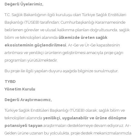
Değerli Üyelerimiz,
T.C. Sağlık Bakanlığının ilgili kuruluşu olan Türkiye Sağlık Enstitüleri
Başkanlığı (TÜSEB) tarafından; Cumhurbaşkanlığı Kararnamesinde
belirlenen görevler ve ulusal kalkınma planları doğrultusunda, sağlık
bilim ve teknolojileri alanında
ülkemizde üreten sağlık
ekosisteminin güçlendirilmesi
, Ar-Ge ve Ür-Ge kapasitesinin
artırılması ve yenilikçi ürünlerin geliştirilmesi amacıyla proje çağrı
programları yürütülmektedir.
Bu proje ile ilgili yapılan duyuru aşağıda bilginize sunulmuştur.
TYBD
Yönetim Kurulu
Değerli Araştırmacımız,
Türkiye Sağlık Enstitüleri Başkanlığı (TÜSEB) olarak; sağlık bilim ve
teknolojileri alanında
yenilikçi, uygulanabilir ve ürüne dönüşme
potansiyeli taşıyan
araştırmaları desteklemeye devam ediyoruz. Ar-
Ge’den ürüne uzanan bu yolculukta, proje destek mekanizmalarımızla