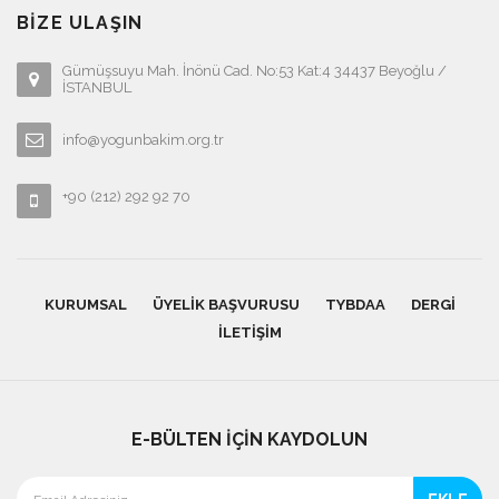
BIZE ULAŞIN
Gümüşsuyu Mah. İnönü Cad. No:53 Kat:4 34437 Beyoğlu /
İSTANBUL
info@yogunbakim.org.tr
+90 (212) 292 92 70
KURUMSAL
ÜYELIK BAŞVURUSU
TYBDAA
DERGI
İLETIŞIM
E-BÜLTEN İÇİN KAYDOLUN