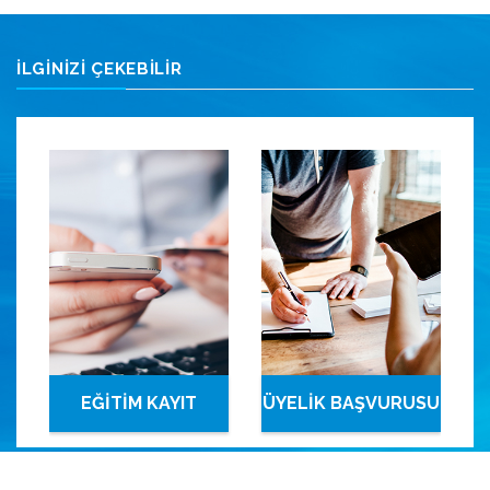
İLGİNİZİ ÇEKEBİLİR
EĞİTİM KAYIT
ÜYELİK BAŞVURUSU
SİSTEMİ