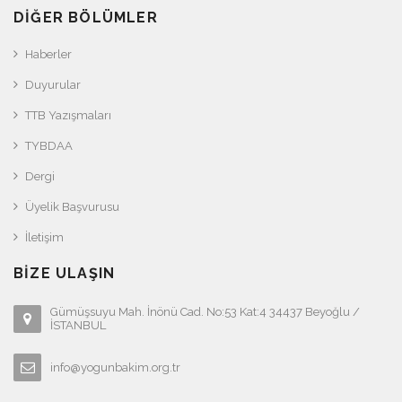
DIĞER BÖLÜMLER
Haberler
Duyurular
TTB Yazışmaları
TYBDAA
Dergi
Üyelik Başvurusu
İletişim
BIZE ULAŞIN
Gümüşsuyu Mah. İnönü Cad. No:53 Kat:4 34437 Beyoğlu /
İSTANBUL
info@yogunbakim.org.tr