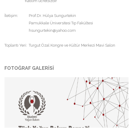
*Katılım ücretsizdir
İletişim:
Prof.Dr. Hülya Sungurtekin
Pamukkale Üniversitesi Tıp Fakültesi
hsungurtekin@yahoo.com
Toplantı Yeri:
Turgut Özal Kongre ve Kültür Merkezi Mavi Salon
FOTOĞRAF GALERISI