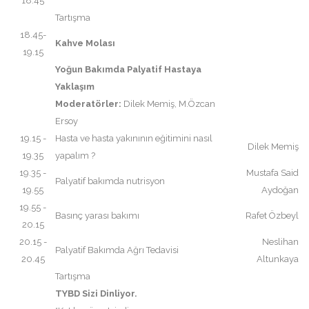
18.45
Tartışma
18.45-
Kahve Molası
19.15
Yoğun Bakımda Palyatif Hastaya
Yaklaşım
Moderatörler:
Dilek Memiş, M.Özcan
Ersoy
19.15 -
Hasta ve hasta yakınının eğitimini nasıl
Dilek Memiş
19.35
yapalım ?
19.35 -
Mustafa Said
Palyatif bakımda nutrisyon
19.55
Aydoğan
19.55 -
Basınç yarası bakımı
Rafet Özbeyl
20.15
20.15 -
Neslihan
Palyatif Bakımda Ağrı Tedavisi
20.45
Altunkaya
Tartışma
TYBD Sizi Dinliyor.