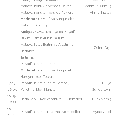
Malatya İnönü Üniversitesi Dekanı
Mahmut Durmuş
Malatya İnönü Üniversitesi Rektörü
Ahmet Kızılay
Moderatörler:
Hülya Sungurtekin,
Mahmut Durmuş
Açılış Sunumu :
Malatya'da Palyatif
Bakım Hizmetlerinin Gelişimi
Malatya Bölge Eğitim ve Araştırma
Zeliha Dişli
Hastanesi
Tartışma
Palyatif Bakımın Tanımı
Moderatörler:
Hülya Sungurtekin,
Hüseyin İlksen Toprak
17.45 -
Palyatif Bakımın Tanımı, Amacı,
Hülya
18.05
Yönetmelikler, Sıkıntılar
Sungurtekin
18.05 -
Hasta Kabul-Red ve taburculuk kriterleri
Dilek Memiş
18.25
18.25 -
Palyatif Bakımda Basamak ve Modeller
Aytaç Yücel