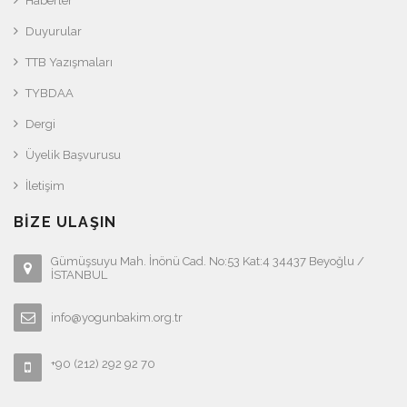
Haberler
Duyurular
TTB Yazışmaları
TYBDAA
Dergi
Üyelik Başvurusu
İletişim
BIZE ULAŞIN
Gümüşsuyu Mah. İnönü Cad. No:53 Kat:4 34437 Beyoğlu /
İSTANBUL
info@yogunbakim.org.tr
+90 (212) 292 92 70