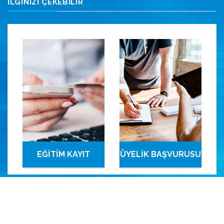
İLGİNİZİ ÇEKEBİLİR
EĞİTİM KAYIT
ÜYELİK BAŞVURUSU
SİSTEMİ