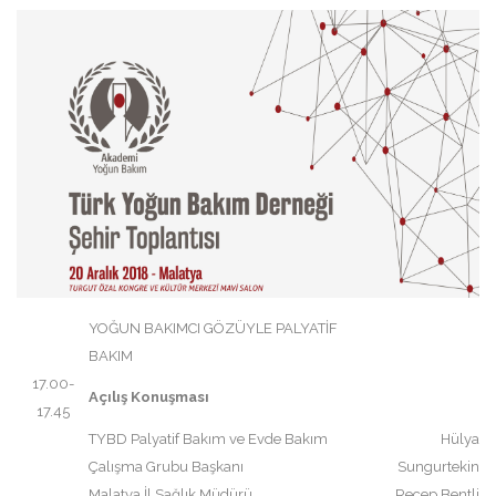
YOĞUN BAKIMCI GÖZÜYLE PALYATİF
BAKIM
17.00-
Açılış Konuşması
17.45
TYBD Palyatif Bakım ve Evde Bakım
Hülya
Çalışma Grubu Başkanı
Sungurtekin
Malatya İl Sağlık Müdürü
Recep Bentli