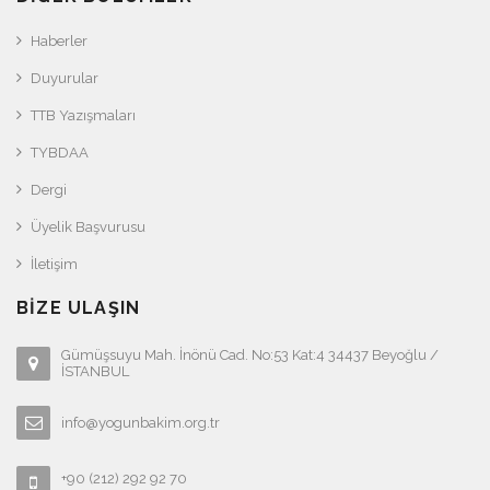
Haberler
Duyurular
TTB Yazışmaları
TYBDAA
Dergi
Üyelik Başvurusu
İletişim
BIZE ULAŞIN
Gümüşsuyu Mah. İnönü Cad. No:53 Kat:4 34437 Beyoğlu /
İSTANBUL
info@yogunbakim.org.tr
+90 (212) 292 92 70