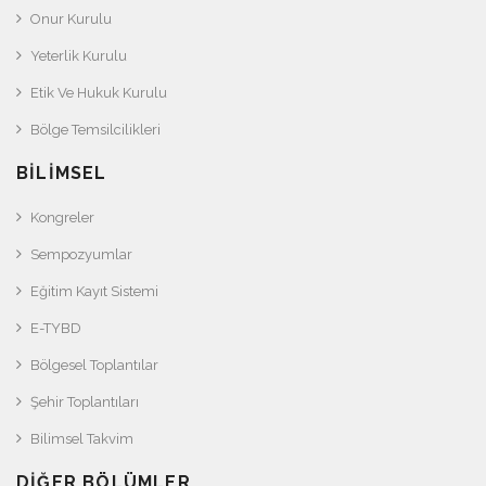
Onur Kurulu
Yeterlik Kurulu
Etik Ve Hukuk Kurulu
Bölge Temsilcilikleri
BILIMSEL
Kongreler
Sempozyumlar
Eğitim Kayıt Sistemi
E-TYBD
Bölgesel Toplantılar
Şehir Toplantıları
Bilimsel Takvim
DIĞER BÖLÜMLER