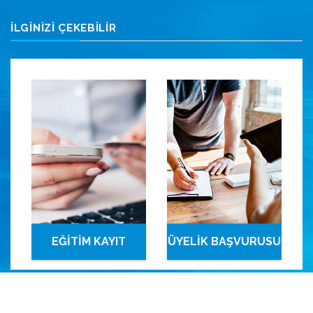
İLGİNİZİ ÇEKEBİLİR
EĞİTİM KAYIT
ÜYELİK BAŞVURUSU
SİSTEMİ