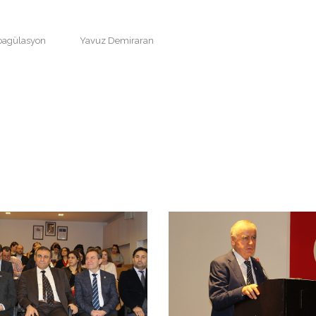
koagülasyon
Yavuz Demiraran