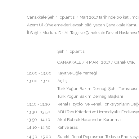
Çanakkale Şehir Toplantısı 4 Mart 2017 tarihinde 60 katılımc
Azem Ülkü'ye emekleri; evsahipliği yapan Çanakkale Kamu Ha
İl Sağlık Müdürü Dr. Ali Taşçı ve Çanakkale Devlet Hastanesi
Şehir Toplantısı
ÇANAKKALE / 4 MART 2017 / Çanak Otel
12.00 - 13.00
Kayıt ve Öğle Yemeği
13.00 - 13.10
Açılış
Türk Yoğun Bakım Derneği Şehir Temsilcisi
Türk Yoğun Bakım Derneği Başkanı
13.10 - 13.30
Renal Fizyoloji ve Renal Fonksiyonların Değ
13.30 - 13.50
ABH Tanı Kriterleri ve Hemodiyaliz Endikasy
13.50 - 14.10
Akut Böbrek Hasarından Korunma
14.10 - 14.30
Kahve arası
14.30 - 15.00
Sürekli Renal Replasman Tedavisi Endikasyo