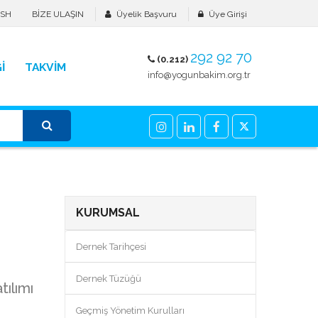
ISH
BİZE ULAŞIN
Üyelik Başvuru
Üye Girişi
292 92 70
(0.212)
İ
TAKVİM
info@yogunbakim.org.tr
KURUMSAL
Dernek Tarihçesi
Dernek Tüzüğü
tılımı
Geçmiş Yönetim Kurulları