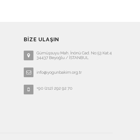
BIZE ULAŞIN
Gümüşsuyu Mah. İnönü Cad. No:53 Kat:4
34437 Beyoğlu / İSTANBUL
info@yogunbakim.org.tr
+90 (212) 292 92 70