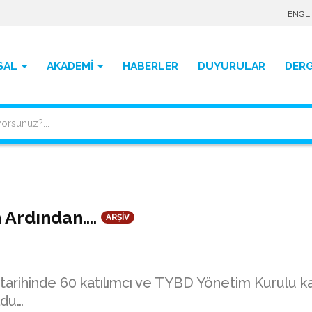
ENGL
SAL
AKADEMİ
HABERLER
DUYURULAR
DERG
n Ardından….
ARŞİV
tarihinde 60 katılımcı ve TYBD Yönetim Kurulu ka
ldu…