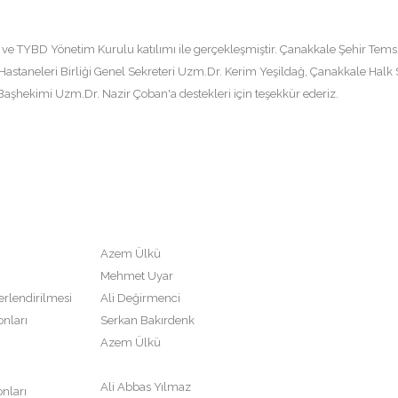
ı ve TYBD Yönetim Kurulu katılımı ile gerçekleşmiştir. Çanakkale Şehir Temsi
staneleri Birliği Genel Sekreteri Uzm.Dr. Kerim Yeşildağ, Çanakkale Halk S
 Başhekimi Uzm.Dr. Nazir Çoban'a destekleri için teşekkür ederiz.
Azem Ülkü
Mehmet Uyar
erlendirilmesi
Ali Değirmenci
onları
Serkan Bakırdenk
Azem Ülkü
Ali Abbas Yılmaz
nları