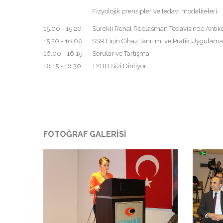
Fizyolojik prensipler ve tedavi modaliteleri
15.00 - 15.20
Sürekli Renal Replasman Tedavisinde Anti
15.20 - 16.00
SSRT için Cihaz Tanıtımı ve Pratik Uygulama
16.00 - 16.15
Sorular ve Tartışma
16.15 - 16.30
TYBD Sizi Dinliyor…
FOTOĞRAF GALERISI