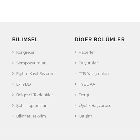
BILIMSEL
DIĞER BÖLÜMLER
Kongreler
Haberler
Sempozyumlar
Duyurular
Eğitim Kayıt Sistemi
TTB Yazışmaları
E-TYBD
TYBDAA
Bölgesel Toplantılar
Dergi
Şehir Toplantıları
Üyelik Başvurusu
Bilimsel Takvim
İletişim